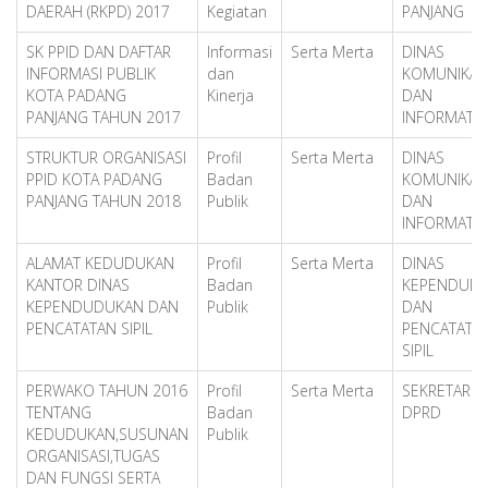
DAERAH (RKPD) 2017
Kegiatan
PANJANG
SK PPID DAN DAFTAR
Informasi
Serta Merta
DINAS
INFORMASI PUBLIK
dan
KOMUNIKAS
KOTA PADANG
Kinerja
DAN
PANJANG TAHUN 2017
INFORMATIK
STRUKTUR ORGANISASI
Profil
Serta Merta
DINAS
PPID KOTA PADANG
Badan
KOMUNIKAS
PANJANG TAHUN 2018
Publik
DAN
INFORMATIK
ALAMAT KEDUDUKAN
Profil
Serta Merta
DINAS
KANTOR DINAS
Badan
KEPENDUD
KEPENDUDUKAN DAN
Publik
DAN
PENCATATAN SIPIL
PENCATATA
SIPIL
PERWAKO TAHUN 2016
Profil
Serta Merta
SEKRETARIA
TENTANG
Badan
DPRD
KEDUDUKAN,SUSUNAN
Publik
ORGANISASI,TUGAS
DAN FUNGSI SERTA