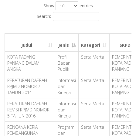
Show
entries
Search:
Judul
Jenis
Kategori
SKPD
KOTA PADANG
Profil
Serta Merta
PEMERINTA
PANJANG DALAM
Badan
KOTA PADA
ANGKA
Publik
PANJANG
PERATURAN DAERAH
Informasi
Serta Merta
PEMERINTA
RPJMD NOMOR 7
dan
KOTA PADA
TAHUN 2014
Kinerja
PANJANG
PERATURAN DAERAH
Informasi
Serta Merta
PEMERINTA
REVISI RPJMD NOMOR
dan
KOTA PADA
5 TAHUN 2016
Kinerja
PANJANG
RENCANA KERJA
Program
Serta Merta
PEMERINTA
PEMBANGUNAN
dan
KOTA PADA